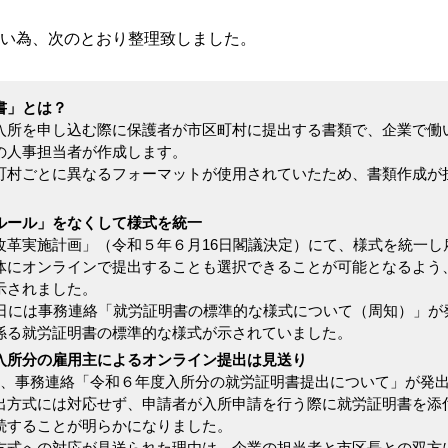
い為、次のとおり整理致しました。
書」とは？
入所を申し込む際に保護者が市区町村に提出する書類で、企業で働
の人事担当者が作成します。
町村ごとに異なるフォーマットが使用されていたため、書類作成が
ルール」をなくして様式を統一
改革実施計画」（令和５年６月16日閣議決定）にて、様式を統一し
体にオンラインで提出することも選択できることが可能となるよう
示されました。
9日には事務連絡「就労証明書の標準的な様式について（周知）」が
係る就労証明書の標準的な様式が示されていました。
入所分の雇用主によるオンライン提出は見送り
日、事務連絡「令和６年度入所分の就労証明書提出について」が発
出方式には対応せず、申請者が入所申請を行う際に就労証明書を添
続することが明らかになりました。
方式への対応が見送られた理由は、企業の担当者と市区長との双方