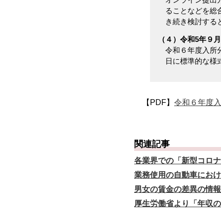
ることなどを総
き続き検討する
（４）令和5年９月
令和６年度入所
日に標準的な様
【PDF】
令和６年度
関連記事
各業界での「新型コロナ
業務使用の自動車におけ
男女の賃金の差異の情報
厚生労働省より「年収の