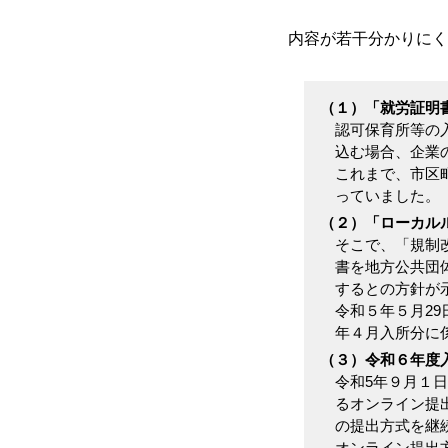
内容が若干分かりにく
（１）「就労証明
認可保育所等の
込む場合、企業
これまで、市区
っていました。
（２）「ローカル
そこで、「規制
書を地方公共団
するとの方針が
令和５年５月2
年４月入所分に
（３）令和６年度
令和5年９月１
るオンライン提
の提出方式を継
オンライン提出