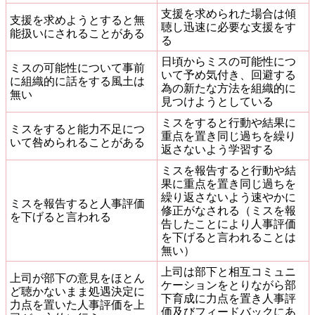
支援を求められた場合は傾
支援を求めようとすると無
聴し迅速に必要な支援をす
能扱いにされることがある
る
日頃からミスの可能性につ
ミスの可能性について事前
いて予め気付き、回避する
に組織的に話をする風土は
為の新たな方法を組織的に
無い
見つけようとしている
ミスをすると行動や結果に
ミスをすると能力不足につ
重点を置き同じ過ちを繰り
いて咎められることがある
返さないよう学習する
ミスを報告すると行動や結
果に重点を置き同じ過ちを
繰り返さないよう速やかに
ミスを報告すると人事評価
修正がなされる（ミスを報
を下げると言われる
告したことにより人事評価
を下げると言われることは
無い）
上司は部下と相互コミュニ
上司が部下の意見をほとん
ケーションをとりながら部
ど聴かないまま処遇決定に
下育成に力点を置き人事評
力点を置いた人事評価を上
価及びフィードバックにあ