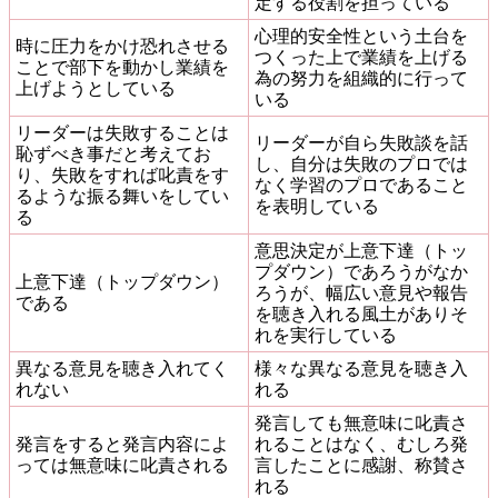
定する役割を担っている
心理的安全性という土台を
時に圧力をかけ恐れさせる
つくった上で業績を上げる
ことで部下を動かし業績を
為の努力を組織的に行って
上げようとしている
いる
リーダーは失敗することは
リーダーが自ら失敗談を話
恥ずべき事だと考えてお
し、自分は失敗のプロでは
り、失敗をすれば叱責をす
なく学習のプロであること
るような振る舞いをしてい
を表明している
る
意思決定が上意下達（トッ
プダウン）であろうがなか
上意下達（トップダウン）
ろうが、幅広い意見や報告
である
を聴き入れる風土がありそ
れを実行している
異なる意見を聴き入れてく
様々な異なる意見を聴き入
れない
れる
発言しても無意味に叱責さ
発言をすると発言内容によ
れることはなく、むしろ発
っては無意味に叱責される
言したことに感謝、称賛さ
れる