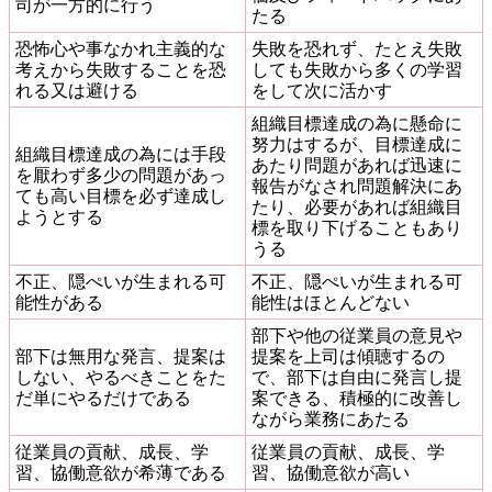
司が一方的に行う
たる
恐怖心や事なかれ主義的な
失敗を恐れず、たとえ失敗
考えから失敗することを恐
しても失敗から多くの学習
れる又は避ける
をして次に活かす
組織目標達成の為に懸命に
努力はするが、目標達成に
組織目標達成の為には手段
あたり問題があれば迅速に
を厭わず多少の問題があっ
報告がなされ問題解決にあ
ても高い目標を必ず達成し
たり、必要があれば組織目
ようとする
標を取り下げることもあり
うる
不正、隠ぺいが生まれる可
不正、隠ぺいが生まれる可
能性がある
能性はほとんどない
部下や他の従業員の意見や
部下は無用な発言、提案は
提案を上司は傾聴するの
しない、やるべきことをた
で、部下は自由に発言し提
だ単にやるだけである
案できる、積極的に改善し
ながら業務にあたる
従業員の貢献、成長、学
従業員の貢献、成長、学
習、協働意欲が希薄である
習、協働意欲が高い