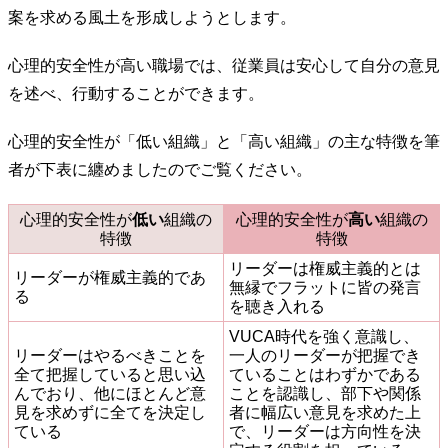
案を求める風土を形成しようとします。
心理的安全性が高い職場では、従業員は安心して自分の意見
を述べ、行動することができます。
心理的安全性が「低い組織」と「高い組織」の主な特徴を筆
者が下表に纏めましたのでご覧ください。
心理的安全性が
低い
組織の
心理的安全性が
高い
組織の
特徴
特徴
リーダーは権威主義的とは
リーダーが権威主義的であ
無縁でフラットに皆の発言
る
を聴き入れる
VUCA時代を強く意識し、
リーダーはやるべきことを
一人のリーダーが把握でき
全て把握していると思い込
ていることはわずかである
んでおり、他にほとんど意
ことを認識し、部下や関係
見を求めずに全てを決定し
者に幅広い意見を求めた上
ている
で、リーダーは方向性を決