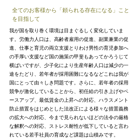
全てのお客様から「頼られる存在になる」こと
を
目指して
我が国を取り巻く環境は目まぐるしく変化していま
す。労働力人口は、高齢者雇用の促進、副業兼業の促
進、仕事と育児の両立支援とりわけ男性の育児参加へ
の手厚い支援など国の施策の甲斐もあってかろうじて
横ばいですが、少子化により生産年齢人口は減少の一
途をたどり、若年者が採用困難になるなどこれは我が
国にとって由々しき問題です。さらに、若年者の採用
競争が激化していることから、初任給の引き上げやベ
ースアップ、最低賃金の上昇への対応、ハラスメント
防止措置をはじめとした法改正による様々な措置義務
の拡大への対応、今まで見られないほどの法令の厳格
な解釈への対応、ストレス耐性が低下していると言わ
れている若手社員の育成など課題は山積みです。