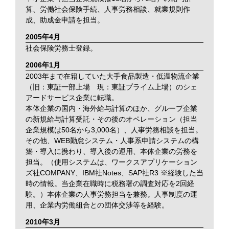
算、労働社会保険手続、人事労務相談、就業規則作
成、助成金申請を担当。
2005年4月
社会保険労務士登録。
2006年1月
2003年まで在籍していた大手食品製造・低温物流企業
（旧：東証一部上場 現：東証プライム上場）のシェ
アードサービス企業に転職。
本体企業の国内・海外給与計算のほか、グループ企業
の新規給与計算受託・その後のオペレーション（担当
企業規模は50名から3,000名）、人事労務相談を担当。
その他、WEB勤怠システム・人事系申請システムの構
築・導入に携わり、導入後の運用、本体企業の労務を
担当。（使用システムは、ワークスアプリケーション
ズ社COMPANY、IBM社Notes、SAP社R3 ※経験した当
時の情報。当企業在職時に税務署の調査対応を2回経
験。）本体企業の人事労務担当を兼務。人事制度の運
用、企業内労働組合との団体交渉等を経験。
2010年3月