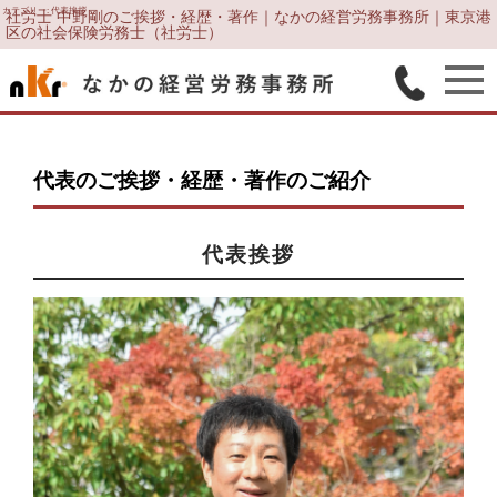
カテゴリー:
代表挨拶
社労士 中野剛のご挨拶・経歴・著作｜なかの経営労務事務所｜東京港
区の社会保険労務士（社労士）
代表のご挨拶・経歴・著作のご紹介
代表挨拶