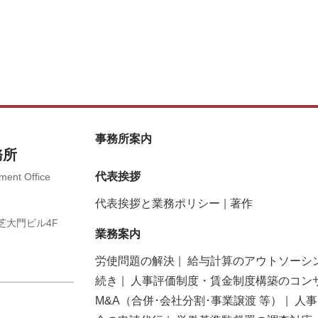
事務所案内
務所
代表挨拶
ent Office
代表挨拶と業務ポリシー
著作
O芝大門ビル4F
業務案内
労使問題の解決
給与計算のアウトソーシ
続き
人事評価制度・賃金制度構築のコン
M&A（合併･会社分割･事業譲渡 等）
人事