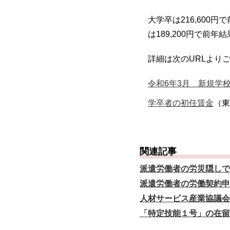
大学卒は216,600円
は189,200円で前年
詳細は次のURLより
令和6年3月 新規学
学卒者の初任賃金
（東
関連記事
派遣労働者の労災隠しで
派遣労働者の労働契約申
人材サービス産業協議会
「特定技能１号」の在留