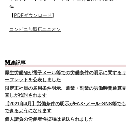
件
【
PDFダウンロード
】
コンビニ加盟店ユニオン
関連記事
厚生労働省が電子メール等での労働条件の明示に関するリ
ーフレットを公表しました
限定正社員の雇用条件明示、兼業・副業の労働時間通算見
直しが検討されます
【2021年4月】労働条件の明示がFAX･メール･SNS等でも
できるようになります
個人請負の労働者性拡張は見送られました